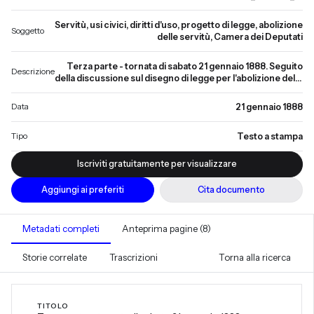
Servitù, usi civici, diritti d'uso, progetto di legge, abolizione
Soggetto
delle servitù, Camera dei Deputati
Terza parte - tornata di sabato 21 gennaio 1888. Seguito
Descrizione
della discussione sul disegno di legge per l'abolizione delle
servitù di pascere, vendere erbe, fidare, seminare,
legnare nelle province ex-pontificie. Intervengono i
Data
21 gennaio 1888
deputati Calvi, Lugli, Luzi, Bonghi, Pantano, Costa Andrea,
Franceschini, Balestra, Garibaldi Menotti, il relatore
Tipo
Testo a stampa
Zucconi ed il ministro di agricoltura e commercio
Grimaldi. Discussione articoli 4 - 9.
Iscriviti gratuitamente per visualizzare
Aggiungi ai preferiti
Cita documento
Metadati completi
Anteprima pagine (8)
Storie correlate
Trascrizioni
Torna alla ricerca
TITOLO