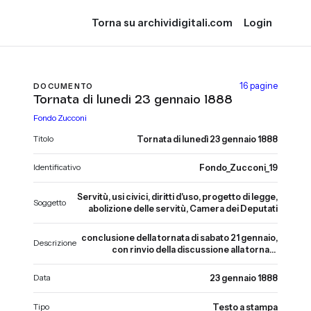
Torna su archividigitali.com
Login
16 pagine
DOCUMENTO
Tornata di lunedì 23 gennaio 1888
Fondo Zucconi
Titolo
Tornata di lunedì 23 gennaio 1888
Identificativo
Fondo_Zucconi_19
Servitù, usi civici, diritti d'uso, progetto di legge,
Soggetto
abolizione delle servitù, Camera dei Deputati
conclusione della tornata di sabato 21 gennaio,
Descrizione
con rinvio della discussione alla tornata
successiva. Tornata di lunedì 23 gennaio 1888.
Seguito della discussione sul disegno di legge
Data
23 gennaio 1888
per l'abolizione delle servitù di pascere,
vendere erbe, fidare, seminare, legnare nelle
Tipo
Testo a stampa
province ex-pontificie. Intervento dei deputati