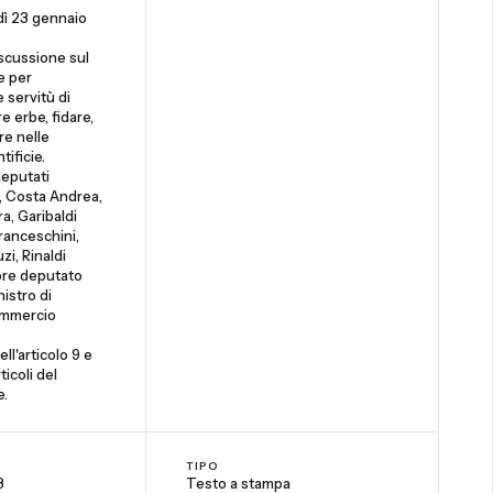
dì 23 gennaio
iscussione sul
e per
e servitù di
e erbe, fidare,
re nelle
ificie.
deputati
 Costa Andrea,
a, Garibaldi
Franceschini,
uzi, Rinaldi
tore deputato
nistro di
ommercio
l'articolo 9 e
rticoli del
e.
TIPO
8
Testo a stampa