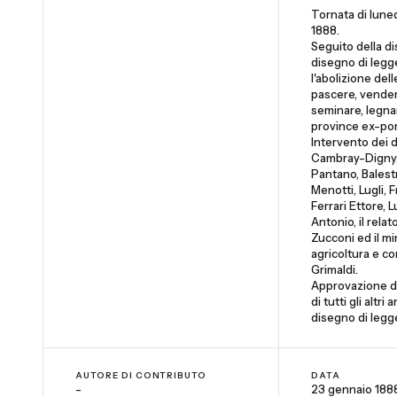
Tornata di lune
1888.
Seguito della d
disegno di legg
l'abolizione dell
pascere, vender
seminare, legna
province ex-pont
Intervento dei 
Cambray-Digny,
Pantano, Balestr
Menotti, Lugli, 
Ferrari Ettore, L
Antonio, il rela
Zucconi ed il mi
agricoltura e c
Grimaldi.
Approvazione del
di tutti gli altri a
disegno di legg
AUTORE DI CONTRIBUTO
DATA
-
23 gennaio 188