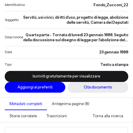
Identificativo
Fondo_Zucconi_22
Servitù, usi civici, diritti d'uso, progetto di legge, abolizione
Soggetto
delle servitù, Camera dei Deputati
Quarta parte - Tornata di lunedì 23 gennaio 1888. Seguito
Descrizione
della discussione sul disegno di legge per l'abolizione delle
servitù di pascere, vendere erbe, fidare, seminare,
legnare nelle province ex-pontificie. Intervento dei
Data
23 gennaio 1888
deputati Cambray-Digny, Costa Andrea, Pantano,
Balestra, Garibaldi Menotti, Lugli, Franceschini, Ferrari
Tipo
Testo a stampa
Ettore, Luzi, Rinaldi Antonio, il relatore deputato Zucconi
ed il ministro di agricoltura e commercio Grimaldi.
Approvazione dell'articolo 9 e di tutti gli altri articoli del
Iscriviti gratuitamente per visualizzare
disegno di legge. Vengono proposte le domande di
interpellanza.
Aggiungi ai preferiti
Cita documento
Metadati completi
Anteprima pagine (8)
Storie correlate
Trascrizioni
Torna alla ricerca