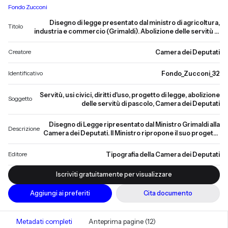
Fondo Zucconi
Disegno di legge presentato dal ministro di agricoltura,
Titolo
industria e commercio (Grimaldi). Abolizione delle servitù di
pascere, vendere erbe e fidare nelle provincie ex-pontificie,
seduta del 18 gennaio 1887.
Creatore
Camera dei Deputati
Identificativo
Fondo_Zucconi_32
Servitù, usi civici, diritti d'uso, progetto di legge, abolizione
Soggetto
delle servitù di pascolo, Camera dei Deputati
Disegno di Legge ripresentato dal Ministro Grimaldi alla
Descrizione
Camera dei Deputati. Il Ministro ripropone il suo progetto
per l'abolizione delle servitù, introducendo alcune delle
modifiche che erano state suggerite dalla Commissione
Editore
Tipografia della Camera dei Deputati
della precedente legislatura.
Iscriviti gratuitamente per visualizzare
Aggiungi ai preferiti
Cita documento
Metadati completi
Anteprima pagine (12)