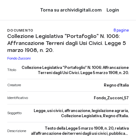
Torna su archividigitali.com
Login
8 pagine
DOCUMENTO
Collezione Legislativa "Portafoglio" N. 1006:
Affrancazione Terreni dagli Usi Civici. Legge 5
marzo 1908, n. 20.
Fondo Zucconi
Collezione Legislativa "Portafoglio" N. 1006: Affrancazione
Titolo
Terreni dagli Usi Civici. Legge 5 marzo 1908, n. 20.
Creatore
Regno d'Italia
Identificativo
Fondo_Zucconi_57
Legge, usi civici, affrancazione, legislazione agraria,
Soggetto
Collezione Legislativa, Regno d'Italia.
Testo della Legge 5 marzo 1908, n. 20, relativa
Descrizione
all'affrancazione dei terreni dagli usi civici, pubblicata