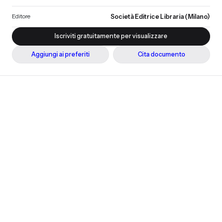
nel fascicolo N. 1006 della Collezione Legislativa
"Portafoglio"
Editore
Società Editrice Libraria (Milano)
Iscriviti gratuitamente per visualizzare
Aggiungi ai preferiti
Cita documento