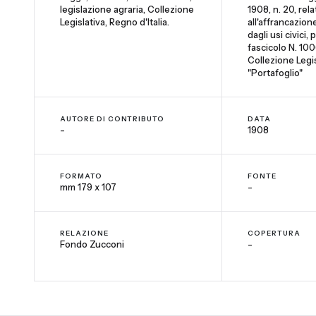
legislazione agraria, Collezione
1908, n. 20, rela
Legislativa, Regno d'Italia.
all'affrancazion
dagli usi civici,
fascicolo N. 100
Collezione Legis
"Portafoglio"
AUTORE DI CONTRIBUTO
DATA
-
1908
FORMATO
FONTE
mm 179 x 107
-
RELAZIONE
COPERTURA
Fondo Zucconi
-